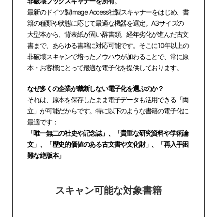
非破壊ブックスキャナーを所有
。
最新のドイツ製Image Access社製スキャナーをはじめ、書
籍の種類や状態に応じて最適な機器を選定。A3サイズの
大型本から、背表紙が固い辞書類、経年劣化が進んだ古文
書まで、あらゆる書籍に対応可能です。そこに10年以上の
非破壊スキャンで培ったノウハウが加わることで、常に原
本・お客様にとって最適な電子化を提供しております。
なぜ多くの企業が裁断しない電子化を選ぶのか？
それは、原本を保存したまま電子データも活用できる「両
立」が可能だからです。特に以下のような書籍の電子化に
最適です：
「唯一無二の社史や記念誌」、「貴重な研究資料や学術論
文」、「歴史的価値のある古文書や文化財」、「再入手困
難な絶版本」
スキャン可能な対象書籍