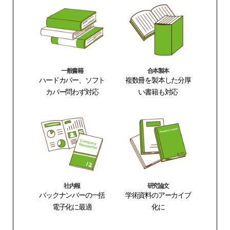
一般書籍
合本製本
ハードカバー、ソフト
複数冊を製本した分厚
カバー問わず対応
い書籍も対応
社内報
研究論文
バックナンバーの一括
学術資料のアーカイブ
電子化に最適
化に