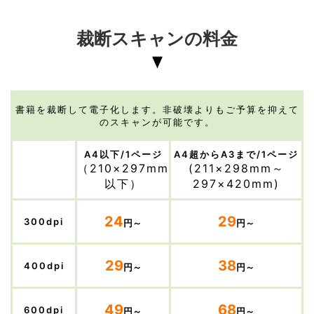
裁断スキャンの料金
書籍を裁断して電子化します。非破壊よりもご予算を抑えて
のスキャンが可能です。
A4以下/1ページ
A4超からA3まで/1ページ
（210×297mm
(211×298mm～
以下）
297×420mm)
24
29
300dpi
円～
円～
29
38
400dpi
円～
円～
49
68
600dpi
円～
円～