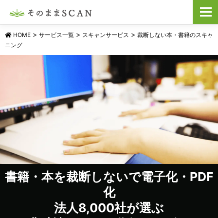
コ
メニュ
ン
テ
ン
>
>
>
HOME
サービス一覧
スキャンサービス
裁断しない本・書籍のスキャ
ツ
ニング
へ
ス
キ
ッ
プ
書籍・本を裁断しないで電子化・PDF
化
法人8,000社が選ぶ