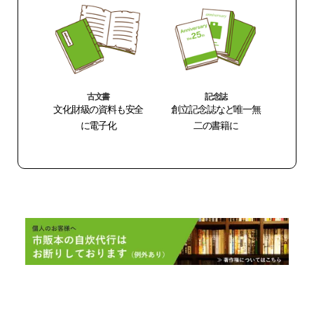
古文書
記念誌
文化財級の資料も安全
創立記念誌など唯一無
に電子化
二の書籍に