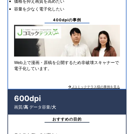
価格を抑え画質を高めたい
容量を少なく電子化したい
400dpiの事例
Web上で漫画・原稿を公開するため非破壊スキャナーで
電子化しています。
Jコミックテラス様の事例を見る
600dpi
画質/
高
データ容量/
大
おすすめの目的