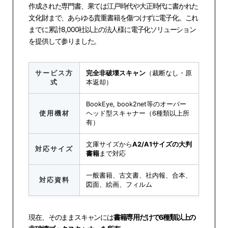
作成された専門書、果ては江戸時代や大正時代に書かれた
文化財まで、あらゆる貴重書籍を傷つけずに電子化。これ
までに累計8,000社以上の法人様に電子化ソリューション
を提供して参りました。
サービス方
完全非破壊スキャン
（裁断なし・原
式
本返却）
BookEye, book2net等のオーバー
使用機材
ヘッド型スキャナー（6種類以上所
有）
文庫サイズから
A2/A1サイズの大判
対応サイズ
書籍
まで対応
一般書籍、古文書、社内報、合本、
対応資料
図面、絵画、フィルム
現在、そのままスキャンには
書籍専用だけで6種類以上の