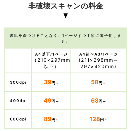
非破壊スキャンの料金
書籍を傷つけることなく、1ページずつ丁寧に電子化しま
す。
A4以下/1ページ
A4超〜A3/1ページ
（210×297mm
(211×298mm～
以下）
297×420mm)
39
58
300dpi
円～
円～
49
68
400dpi
円～
円～
89
128
600dpi
円～
円～