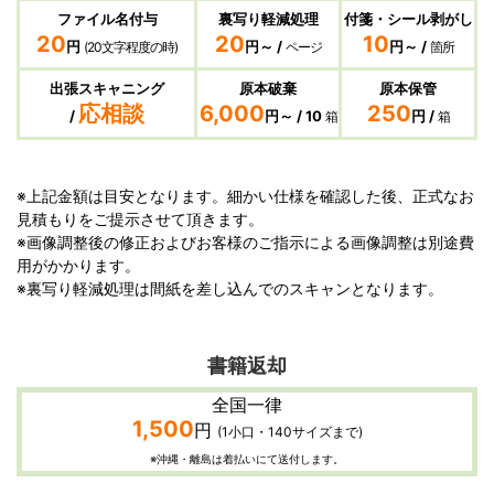
ファイル名付与
裏写り軽減処理
付箋・シール剥がし
20
20
10
円
円～ /
円～ /
(20文字程度の時)
ページ
箇所
出張スキャニング
原本破棄
原本保管
応相談
6,000
250
/
円～ / 10
円 /
箱
箱
※上記金額は目安となります。細かい仕様を確認した後、正式なお
見積もりをご提示させて頂きます。
※画像調整後の修正およびお客様のご指示による画像調整は別途費
用がかかります。
※裏写り軽減処理は間紙を差し込んでのスキャンとなります。
書籍返却
全国一律
1,500
円
(1小口・140サイズまで)
※沖縄・離島は着払いにて送付します。