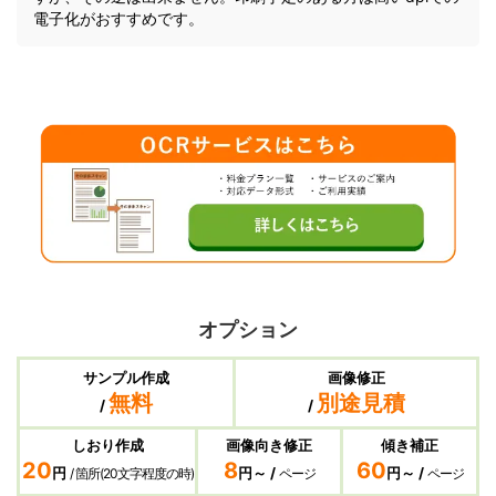
電子化がおすすめです。
オプション
サンプル作成
画像修正
無料
別途見積
/
/
しおり作成
画像向き修正
傾き補正
20
8
60
円
円～ /
円～ /
/ 箇所(20文字程度の時)
ページ
ページ