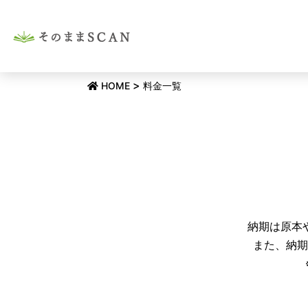
コ
ン
テ
ン
ツ
>
HOME
料金一覧
へ
ス
キ
ッ
プ
納期は原本
また、納期