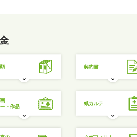
金
類
契約書
画
紙カルテ
ート作品