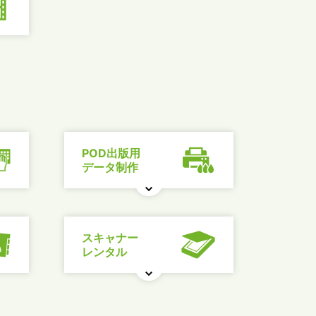
POD出版用
データ制作
スキャナー
レンタル