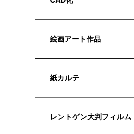
CAD化
絵画アート作品
紙カルテ
レントゲン大判フィルム