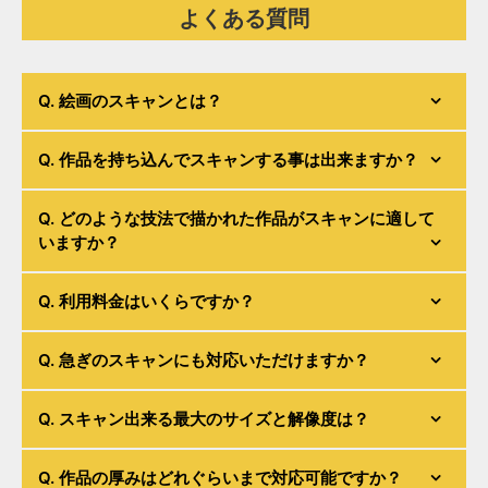
よくある質問
Q. 絵画のスキャンとは？
最新鋭の美術品専用の非接触型スキャナー
WideTEK®36ART
を用い
Q. 作品を持ち込んでスキャンする事は出来ますか？
て、絵画の持つ立体感や素材の質感などを忠実かつ鮮明にスキャン
するサービスです。
可能です。スキャニング作業は当サイト下部に記載がございます、
Q. どのような技法で描かれた作品がスキャンに適して
新宿区余丁町のオフィスにて行っておりますので、事前にお電話に
いますか？
てご確認いただいた上でお越しいただければ、その場でスキャンす
ることも出来ます。
最短当日のデータ納品
も承りますのでお気軽に
ご相談ください。
水彩画、油絵、日本画、デッサン、アクリル画、イラストは勿論、
Q. 利用料金はいくらですか？
掛け軸や大判ポスターのような特殊なサイズの作品、更には木目や
布地、テキスタイル等美術品以外の対象まで幅広くスキャン可能で
す。
絵画のサイズによって料金が決まっております。A3サイズ以内の作
Q. 急ぎのスキャンにも対応いただけますか？
品であれば複数同時にスキャンすることでスキャン料金を抑える事
も可能です。A3より大きな作品を10点以上ご注文頂く場合、段階的
なディスカウントもご用意しております。詳しくは
料金詳細
をご覧
急ぎの案件の場合は特急料金にて対応させていただいております。
Q. スキャン出来る最大のサイズと解像度は？
ください。
なお、特急の場合は既存のバックオーダーより優先して作業を行い
ますので、数量にもよりますが最短で当日での納品も可能です。特
急料金は
通常料金
の1.7倍となります。
スキャンできる最大のサイズが1524mm×914mmまでになります。
Q. 作品の厚みはどれぐらいまで対応可能ですか？
これ以上の作品は複数回に分けてスキャニングし合成、またはカメ