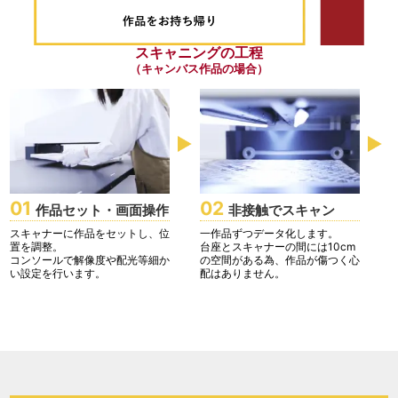
スキャニングの工程
（キャンバス作品の場合）
仕
01
02
作品セット・画面操作
非接触でスキャン
スキャナーに作品をセットし、位
一作品ずつデータ化します。
置を調整。
台座とスキャナーの間には10cm
コンソールで解像度や配光等細か
の空間がある為、作品が傷つく心
い設定を行います。
配はありません。