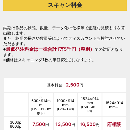
スキャン料金
納期は作品の状態、数量、データ化の仕様等で正確な見積もりを算
出致します。
また、納期の長さや数量等によってディスカウントも検討させてい
ただきます。
最低発注料金は一律合計1万5千円（税別）
※
での対応となり
ます。
※価格はスキャニング1枚の単価(税別)になります。
2,500
基本料金
円
～
1524×914
600×914m
1000×914
mm
1524×914
m
mm
mm～
(F50・A0・
(F15・A1・B2
(F20～F40)
B1)
以下)
300dpi
7,500
13,500
16,500
応相談
円
円
円
600dpi