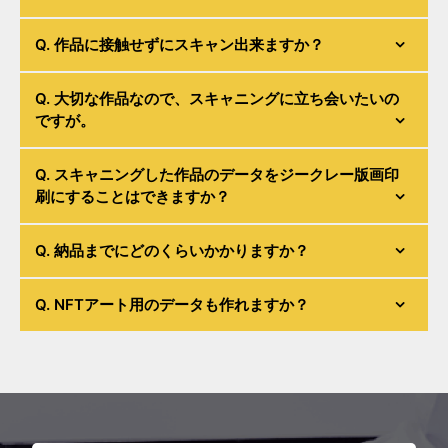
ラでの撮影になります。
料金
は別途ご相談ください。また解像度は
600dpiが最大になります。
10cmまで
対応可能
です。それ以上の厚みは撮影での対応になりま
Q. 作品に接触せずにスキャン出来ますか？
す。
絵画専用のオーバーヘッドスキャナー
を用いますので、接触せずに
Q. 大切な作品なので、スキャニングに立ち会いたいの
スキャンすることが可能です。大事な作品に傷がつくリスクはほと
ですが。
んどありませんので安心してお任せください。
もちろん可能です。実際にお持ち込みいただければ、お客様の目の
Q. スキャニングした作品のデータをジークレー版画印
前でスキャンさせていただきます。接触や取り扱いが不安な方はお
刷にすることはできますか？
気軽にご相談ください。
はい、ジークレー版画のプリントアウトも可能です。詳しくは
ジー
Q. 納品までにどのくらいかかりますか？
クレー版画サービスページ
をご覧ください。
基本には10枚までなら3~5営業日ほどで
スキャニングは完了
いたし
Q. NFTアート用のデータも作れますか？
ます。しかし、時期により、作業開始日数までお時間をいただく場
合がございます。詳細な納期日数をご希望の場合はメールか電話
(0120-978-581)にてお問い合わせください。
はい、弊社ではアナログアートをNFTアートとして使用するための
スキャニングも承っております（※データのNFT化やトークンIDの付
与等は行なっておりません）。お気軽にご相談ください。