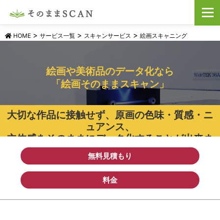
コ
メニュ
ン
テ
>
>
>
ン
HOME
サービス一覧
スキャンサービス
絵画スキャニング
ツ
へ
ス
絵画や美術品のデータ化なら
キ
「絵画そのままスキャン」
ッ
プ
大切な作品に接触せず、原画の色味・質感・ニ
ュアンス、
立体感をそのままにデータ化することが出来ま
す。
無料見積もり
料金