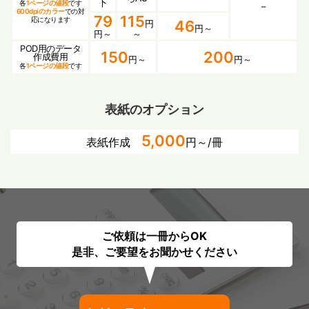
下
各
1ページの値段
です
–
600dpiのカラー
での対
79
115
応になります
46
円
円～
円～
～
POD用のデータ
150
200
作成費用
円～
円～
各
1ページの値段
です
表紙のオプション
5,000
表紙作成
円～/冊
ご依頼は一冊からOK
是非、ご要望をお聞かせください