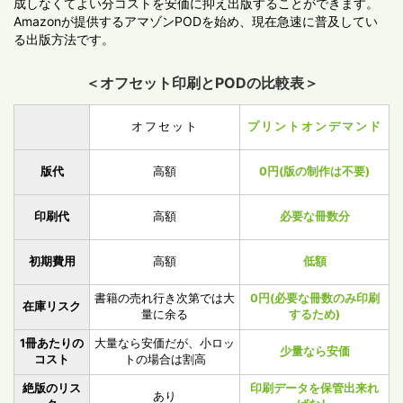
成しなくてよい分コストを安価に抑え出版することができます。
Amazonが提供するアマゾンPODを始め、現在急速に普及してい
る出版方法です。
＜オフセット印刷とPODの比較表＞
オフセット
プリントオンデマンド
版代
高額
0円
(版の制作は不要)
印刷代
高額
必要な冊数分
初期費用
高額
低額
書籍の売れ行き次第では大
0円
(必要な冊数のみ印刷
在庫リスク
量に余る
するため)
1冊あたりの
大量なら安価だが、小ロッ
少量なら安価
コスト
トの場合は割高
絶版のリス
印刷データを保管出来れ
あり