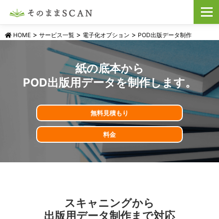
コ
メニュ
ン
テ
ン
>
>
>
HOME
サービス一覧
電子化オプション
POD出版データ制作
ツ
へ
ス
紙の底本から
キ
POD出版用データを制作します。
ッ
プ
無料見積もり
料金
スキャニングから
出版用データ制作まで対応