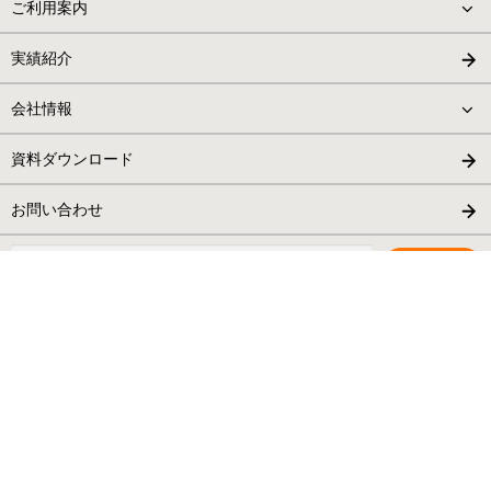
ご利用案内
実績紹介
会社情報
資料ダウンロード
お問い合わせ
検
索:
東京本社
TEL：050-1724-5697
〒162－0055
東京都新宿区余丁町7-1 発明学会ビル4階