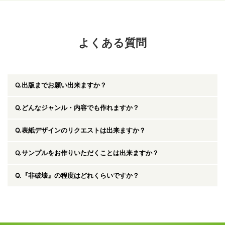
よくある質問
Q.出版までお願い出来ますか？
はい、例えばアマゾンPODで出版をする場合などはPODの取次業者様
Q.どんなジャンル・内容でも作れますか？
が限られております。弊社では複数のPOD取次業者様とスキャニング
などのお仕事で多く関わっているため、そのような業者様から弊社を
はい、基本的にはどんなジャンル・内容でも制作が可能です。しか
Q.表紙デザインのリクエストは出来ますか？
通じて出版することが可能です。
し、制作物そのものが著作者の権利を侵害するものに関してはお受け
することが出来ません。あらかじめ御了承下さい。
はい可能です。例えば絶版本のPODでの再出版では、既存の書籍の表
Q.サンプルをお作りいただくことは出来ますか？
紙デザインを使用することが出来ないため、新たに表紙のデザインを
作成することは多くあります。弊社では美大の出身者を中心に多くの
お客さまが作る書籍の印刷サンプルに関しては、受注後、サンプルを
Q.『非破壊』の程度はどれくらいですか？
クリエイターが業務に携わっています。その他、外部のアライアンス
作成することが可能です。受注前につきましては弊社にサンプル書籍
先での制作も含めお客さまのご要望に応じたデザインの作成が可能で
がございますので、ご依頼頂くかもしくは訪問させていただいた上で
す。
基本的に180度書籍を開いた時点で既に壊れてしまう書籍に関して
お見せすることが出来ます。
は、物理的にスキャンを行うことが出来ません。その他の書籍に関し
ては10種類以上の業務用非破壊スキャナーを書籍に応じて使い分けて
おりますので、最も書籍にダメージを与えない方法でスキャニングす