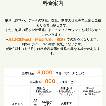
料金案内
納期は原本や元データの状態、数量、制作の仕様等で正確な見積
もりを算出致します。
また、納期の長さや数量等によってディスカウントも検討させて
いただきます。
※
最低発注料金は一律合計5万円（税別）
での対応となります。
※価格は1ページの単価(税別)になります。
※繁忙期中（1~3月）は料金表表示の価格と異なる場合がありま
す。
8,000
基本料金
円/1冊、1データごとに
800
印刷料金
円～/1冊ごとに
裁断なし
裁断あり
データ
（書籍を裁断しま
（書籍を裁断し、バ
（PDFや画像などか
せん）
ラにします）
らの場合）
A4
A4超か
以
A3以下
スキャン
らA3