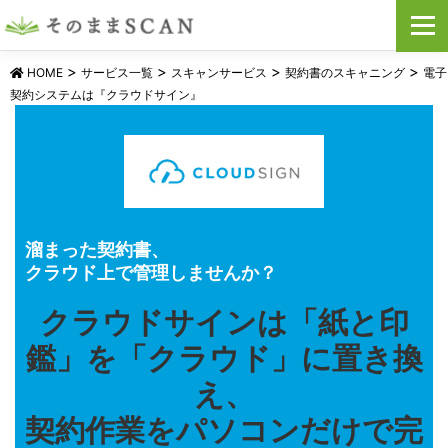
コ
メニュ
ン
テ
>
>
>
>
ン
HOME
サービス一覧
スキャンサービス
契約書のスキャニング
電子
ツ
契約システムは『クラウドサイン』
へ
ス
キ
ッ
プ
溜まった契約書、
クラウド上で管理しませんか？
クラウドサインは「紙と印
鑑」を「クラウド」に置き換
え、
契約作業をパソコンだけで完