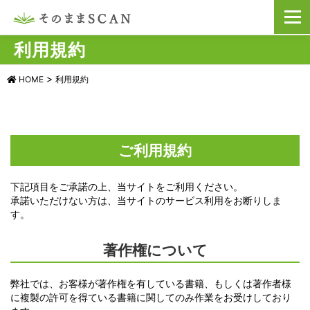
コ
メニュ
ン
テ
利用規約
ン
ツ
へ
>
HOME
利用規約
ス
キ
ッ
プ
ご利用規約
下記項目をご承諾の上、当サイトをご利用ください。
承諾いただけない方は、当サイトのサービス利用をお断りしま
す。
著作権について
弊社では、お客様が著作権を有している書籍、もしくは著作者様
に複製の許可を得ている書籍に関してのみ作業をお受けしており