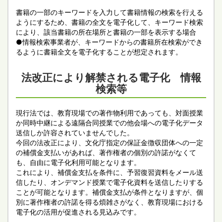
書籍の一部のキーワードを入力して書籍情報の検索を行える
ようにするため、書籍の全文を電子化して、キーワード検索
により、該当書籍の所在場所と書籍の一部を表示する場合
●情報検索事業者が、キーワードからの書籍所在検索ができ
るように書籍全文を電子化することが想定されます。
法改正により解禁される電子化 情報
検索等
現行法では、教育現場での著作物利用であっても、対面授業
か同時中継による遠隔合同授業での他会場への電子化データ
送信しか許容されていませんでした。
今回の法改正により、文化庁指定の保証金徴収団体への一定
の補償金支払いがあれば、著作権者の個別の許諾がなくて
も、自由に電子化利用可能となります。
これにより、補償金支払を条件に、予習復習資料をメール送
信したり、オンデマンド授業で電子化資料を送信したりする
ことが可能となります。補償金支払が条件となりますが、個
別に著作権者の許諾を得る煩雑さがなく、教育現場における
電子化の活用が促進される見込みです。