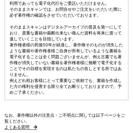
利用であっても電子化代行をご委託いただけません。
そのままスキャンでは、お問合せやご注文をいただいた際に
必ず著作権の確認をさせていただいております。
そのままスキャンはデジタルアーカイブの普及を第一にして
おり、貴重な書籍や裁断出来ない痛んだ資料を将来に渡って
遺していくことを目指しています。
著作権者様の死後50年が経過し、著作権そのものが消失した
ような書籍や著作権者様ご自身が所有しているような書籍を
電子化することは全く問題ございませんが、例え古書でも著
作権が消失していない書籍を著作権者様に無断で電子化する
ことでその目標を実現するのは私たちの良しとする所ではあ
りません。
例えどれ程お客様にとって重要なご依頼でも、書籍を作成し
た方の権利を侵害する限り全てお断りしておりますので、予
めご了承ください。
なお、著作権以外の注意点・ご不明点に関しては以下ページをご
覧ください。
よくある質問