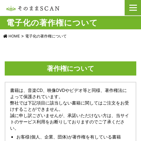
コ
メニュ
ン
テ
電子化の著作権について
ン
ツ
へ
>
HOME
電子化の著作権について
ス
キ
ッ
プ
著作権について
書籍は、音楽CD、映像DVDやビデオ等と同様、著作権法に
よって保護されています。
弊社では下記項目に該当しない書籍に関してはご注文をお受
けすることができません。
誠に申し訳ございませんが、承諾いただけない方は、当サイ
トのサービス利用をお断りしておりますのでご了承くださ
い。
お客様(個人、企業、団体)が著作権を有している書籍