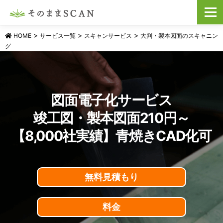
コ
メニュ
ン
テ
ン
>
>
>
HOME
サービス一覧
スキャンサービス
大判・製本図面のスキャニン
ツ
グ
へ
ス
キ
ッ
プ
図面電子化サービス
竣工図・製本図面210円～
【8,000社実績】青焼きCAD化可
無料見積もり
料金