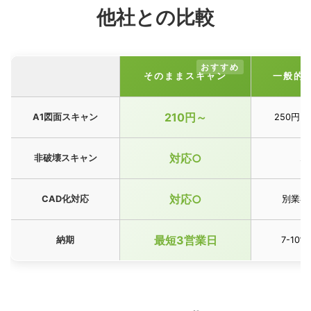
他社との比較
そのままスキャン
一般的
210円～
A1図面スキャン
250円～
対応○
非破壊スキャン
△
対応○
CAD化対応
別業者
最短3営業日
納期
7-10