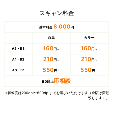
スキャン料金
8,000
基本料金
円
白黒
カラー
160
160
A2・B3
円～
円～
210
210
A1・B2
円～
円～
550
550
A0・B1
円～
円～
応相談
B0以上
※解像度は200dpi〜600dpiまでお選びいただけます（金額は変動
致します）。