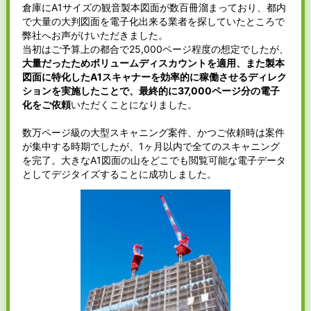
倉庫にA1サイズの観音製本図面が数百冊溜まっており、都内
で大量の大判図面を電子化出来る業者を探していたところで
弊社へお声がけいただきました。
当初はご予算上の都合で25,000ページ程度の想定でしたが、
大量だったためボリュームディスカウントを適用、また製本
図面に特化したA1スキャナーを効率的に稼働させるディレク
ションを実施したことで、最終的に37,000ページ分の電子
化をご依頼
いただくことになりました。
数万ページ級の大型スキャニング案件、かつご依頼時は案件
が集中する時期でしたが、1ヶ月以内で全てのスキャニング
を完了。大きなA1図面の山をどこでも閲覧可能な電子データ
としてデジタイズすることに成功しました。