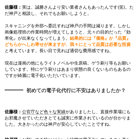
佐藤様：
実は、誠勝さんより安い業者さんもあったんです(笑)。た
だ神戸と相談し、それでもお願いしようと。
スキャニングを外部へ委託すれば神戸の手間は減ります。しかし
画像処理班の作業時間が増えてしまうと、元々の目的だった『効
率化』が出来なくなってしまう。
結果的には『価格』か『品質』
どちらかへしわ寄せが来ますが、我々にとって品質は必要な投資
と考えています。長い目で見れば適切な費用感ですね。
現在は漫画の他にもライトノベルや生原稿、ゲラ刷り等もお願い
しています。特にゲラ刷りはあまり状態の良くないものもあるの
ですが綺麗に電子化いただいています。
初めての電子化代行に不安はありましたか？
佐藤様：
公官庁など色々な実績
がありましたし、直接作業場にも
お邪魔させていただきとても誠実に作業されているのが分かりま
した。大きかったのは神戸が安心していたことですね。