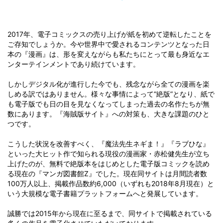
2017年、電子コミックスの売り上げが紙を初めて逆転したことを
ご存知でしょうか。今や世界中で愛されるコンテンツとなった日
本の『漫画』は、形を変えながらも私たちにとって最も身近なエ
ンターテインメントであり続けています。
しかしデジタル化が進行した今でも、残念ながら全ての漫画を楽
しめる訳ではありません。様々な事情によって“絶版”となり、紙で
も電子版でも日の目を見なくなってしまった過去の名作たちが無
数にあります。『海賊版サイト』への対策も、大きな課題のひと
つです。
こうした状況を改善すべく、『魔法先生ネギま！』『ラブひな』
といった大ヒット作で知られる現役の漫画家・赤松健先生が立ち
上げたのが、無料で絶版本をはじめとした電子版コミックを読め
る現在の『マンガ図書館Z』でした。現在同サイトは月間読者数
100万人以上、掲載作品数約6,000（いずれも2018年8月現在）と
いう大規模な電子書籍プラットフォームへと発展しています。
誠勝では2015年から現在に至るまで、同サイトで掲載されている