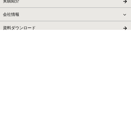
実績紹介
会社情報
資料ダウンロード
お問い合わせ
検
索:
東京本社
TEL：050-1724-5697
〒162－0055
東京都新宿区余丁町7-1 発明学会ビル4階
奈良支店
TEL：050-1722-2032