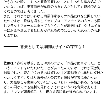
そうなった時に、もっと新作等新しいことにしっかり踏み込んで
いかなければ、事業自体が意義のあるものだとしても継続できな
くなるのではと考えました。
また、それまではいわゆる商業作家さんの作品だけを公開してい
たのですが、投稿を増やしてセミプロ・アマチュアの方々にも同
じプラットフォームに乗ってもらうことが出来れば、クリエイタ
ーにお金を還元する仕組みが作れるのではないかと思ったのもあ
りますね。
背景としては海賊版サイトの存在も？
佐藤様：
赤松が以前、ある海外の方から『作品が面白かった』と
いうコメントをいただいたことがあったんですが、それが実は海
賊版でした。読んでくれるのは嬉しいけど海賊版で…非常に複雑だ
ったようです。やはり海外だと公式でも値段が非常に高かった
り、海賊版しか出回っていなかったりという事情がある。ならば
どこの国からでも無料で見れるようにというのも背景がありま
す。『マンガ図書館Z』も、現在多言語化が進められています。