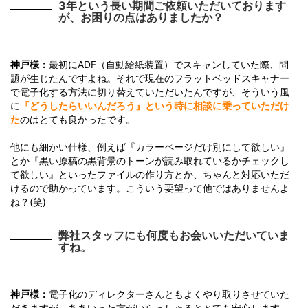
3年という長い期間ご依頼いただいております
が、お困りの点はありましたか？
神戸様：
最初にADF（自動給紙装置）でスキャンしていた際、問
題が生じたんですよね。それで現在のフラットベッドスキャナー
で電子化する方法に切り替えていただいたんですが、そういう風
に
『どうしたらいいんだろう』という時に相談に乗っていただけ
た
のはとても良かったです。
他にも細かい仕様、例えば『カラーページだけ別にして欲しい』
とか『黒い原稿の黒背景のトーンが読み取れているかチェックし
て欲しい』といったファイルの作り方とか、ちゃんと対応いただ
けるので助かっています。こういう要望って他ではありませんよ
ね？(笑)
弊社スタッフにも何度もお会いいただいていま
すね。
神戸様：
電子化のディレクターさんともよくやり取りさせていた
だきますが、ああいった方がいらっしゃるととても安心します