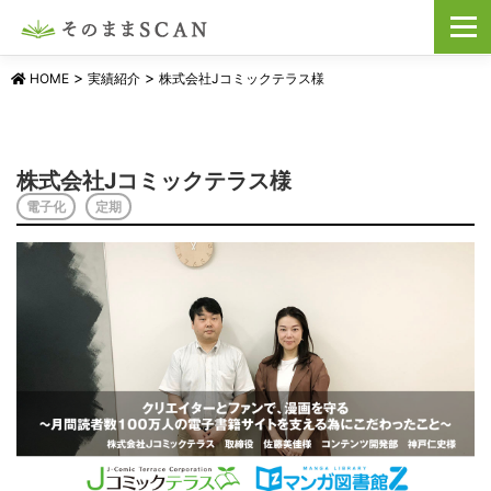
コ
メニュ
ン
テ
ン
>
>
HOME
実績紹介
株式会社Jコミックテラス様
ツ
へ
ス
キ
株式会社Jコミックテラス様
ッ
プ
電子化
定期