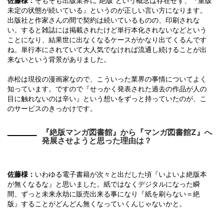
佐藤様：
そもそも出版業界に“絶版”という概念は存在せず、『重版
未定の状態が続いている』というのが正しい言い方になります。
出版社と作家さんの間で契約は続いているものの、印刷されな
い。すると雑誌には掲載されたけど単行本化されないなどという
ことになり、結果世に出なくなるケースがかなり出てくるんです
ね。単行本にされていて大人気でなければ流通し続けることが出
来ないという背景がありました。
赤松は現役の漫画家なので、こういった業界の事情についてよく
知っています。ですので『せっかく発表された過去の作品が人の
目に触れないのは辛い』という想いをずっと持っていたのが、こ
のサービスのきっかけです。
『絶版マンガ図書館』から『マンガ図書館Z』へ
発展させようと思った理由は？
佐藤様：
いわゆる電子書籍が次々と出だした頃『いよいよ絶版本
が無くなるな』と思いました。紙ではなくデジタルになった瞬
間、ずっと未来永劫に販売出来る事になり『紙を刷らない＝絶
版』することがどんどん無くなっていくんじゃないかと。