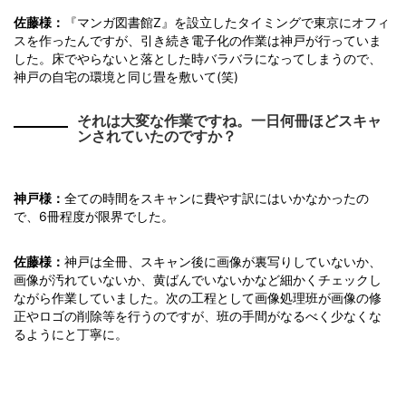
佐藤様：
『マンガ図書館Z』を設立したタイミングで東京にオフィ
スを作ったんですが、引き続き電子化の作業は神戸が行っていま
した。床でやらないと落とした時バラバラになってしまうので、
神戸の自宅の環境と同じ畳を敷いて(笑)
それは大変な作業ですね。一日何冊ほどスキャ
ンされていたのですか？
神戸様：
全ての時間をスキャンに費やす訳にはいかなかったの
で、6冊程度が限界でした。
佐藤様：
神戸は全冊、スキャン後に画像が裏写りしていないか、
画像が汚れていないか、黄ばんでいないかなど細かくチェックし
ながら作業していました。次の工程として画像処理班が画像の修
正やロゴの削除等を行うのですが、班の手間がなるべく少なくな
るようにと丁寧に。