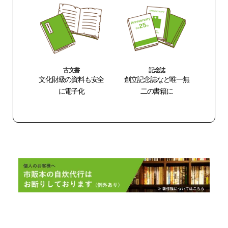
古文書
記念誌
文化財級の資料も安全
創立記念誌など唯一無
に電子化
二の書籍に