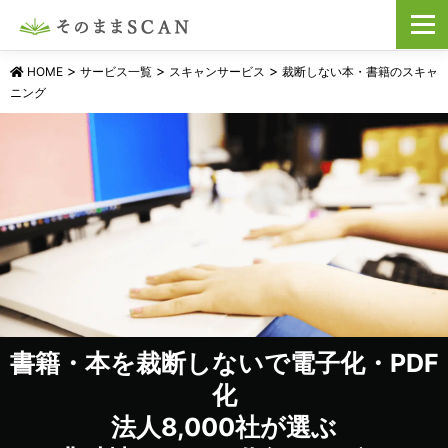
コ
メニュ
ン
テ
ン
>
>
>
HOME
サービス一覧
スキャンサービス
裁断しない本・書籍のスキャ
ツ
ニング
へ
ス
キ
ッ
プ
書籍・本を裁断しないで電子化・PDF
化
法人8,000社が選ぶ