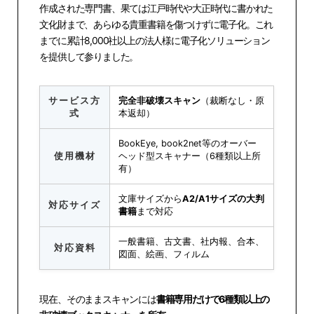
作成された専門書、果ては江戸時代や大正時代に書かれた
文化財まで、あらゆる貴重書籍を傷つけずに電子化。これ
までに累計8,000社以上の法人様に電子化ソリューション
を提供して参りました。
サービス方
完全非破壊スキャン
（裁断なし・原
式
本返却）
BookEye, book2net等のオーバー
使用機材
ヘッド型スキャナー（6種類以上所
有）
文庫サイズから
A2/A1サイズの大判
対応サイズ
書籍
まで対応
一般書籍、古文書、社内報、合本、
対応資料
図面、絵画、フィルム
現在、そのままスキャンには
書籍専用だけで6種類以上の