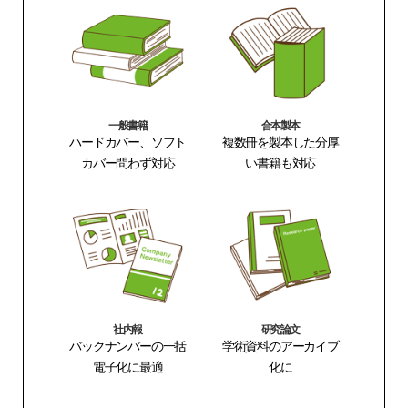
一般書籍
合本製本
ハードカバー、ソフト
複数冊を製本した分厚
カバー問わず対応
い書籍も対応
社内報
研究論文
バックナンバーの一括
学術資料のアーカイブ
電子化に最適
化に