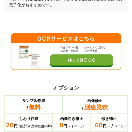
電子化がおすすめです。
オプション
サンプル作成
画像修正
無料
別途見積
/
/
しおり作成
画像向き修正
傾き補正
20
8
60
円
円～ /
円～ /
/ 箇所(20文字程度の時)
ページ
ページ