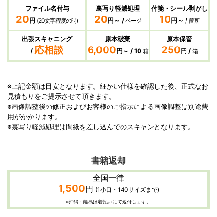
ファイル名付与
裏写り軽減処理
付箋・シール剥がし
20
20
10
円
円～ /
円～ /
(20文字程度の時)
ページ
箇所
出張スキャニング
原本破棄
原本保管
応相談
6,000
250
/
円～ / 10
円 /
箱
箱
※上記金額は目安となります。細かい仕様を確認した後、正式なお
見積もりをご提示させて頂きます。
※画像調整後の修正およびお客様のご指示による画像調整は別途費
用がかかります。
※裏写り軽減処理は間紙を差し込んでのスキャンとなります。
書籍返却
全国一律
1,500
円
(1小口・140サイズまで)
※沖縄・離島は着払いにて送付します。