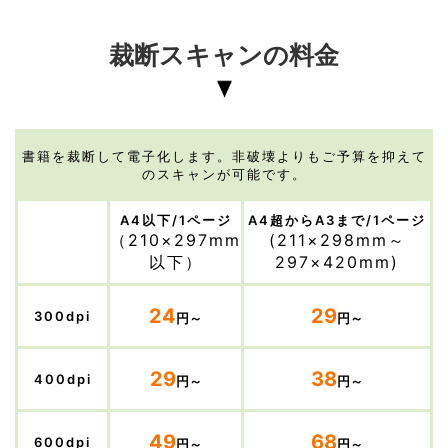
裁断スキャンの料金
書籍を裁断して電子化します。非破壊よりもご予算を抑えて
のスキャンが可能です。
A4以下/1ページ
A4超からA3まで/1ページ
（210×297mm
(211×298mm～
以下）
297×420mm)
24
29
300dpi
円～
円～
29
38
400dpi
円～
円～
49
68
600dpi
円～
円～