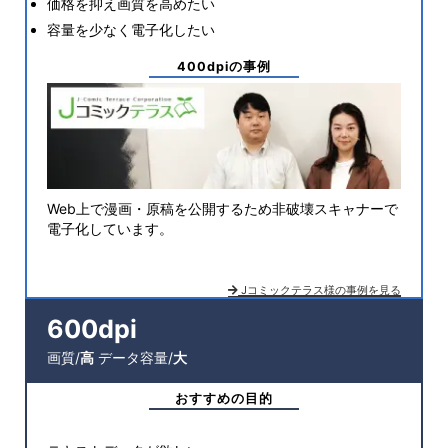
価格を抑え画質を高めたい
容量を少なく電子化したい
400dpiの事例
Web上で漫画・原稿を公開するため非破壊スキャナーで
電子化しています。
Jコミックテラス様の事例を見る
600dpi
画質/
高
データ容量/
大
おすすめの目的