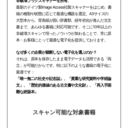
非破壊ブックスキャナーを所有
。
最新のドイツ製Image Access社製スキャナーをはじめ、書
籍の種類や状態に応じて最適な機器を選定。A3サイズの
大型本から、背表紙が固い辞書類、経年劣化が進んだ古文
書まで、あらゆる書籍に対応可能です。そこに10年以上の
非破壊スキャンで培ったノウハウが加わることで、常に原
本・お客様にとって最適な電子化を提供しております。
なぜ多くの企業が裁断しない電子化を選ぶのか？
それは、原本を保存したまま電子データも活用できる「両
立」が可能だからです。特に以下のような書籍の電子化に
最適です：
「唯一無二の社史や記念誌」、「貴重な研究資料や学術論
文」、「歴史的価値のある古文書や文化財」、「再入手困
難な絶版本」
スキャン可能な対象書籍