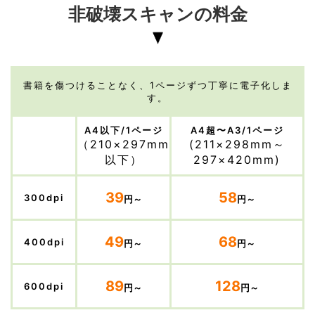
非破壊スキャンの料金
書籍を傷つけることなく、1ページずつ丁寧に電子化しま
す。
A4以下/1ページ
A4超〜A3/1ページ
（210×297mm
(211×298mm～
以下）
297×420mm)
39
58
300dpi
円～
円～
49
68
400dpi
円～
円～
89
128
600dpi
円～
円～