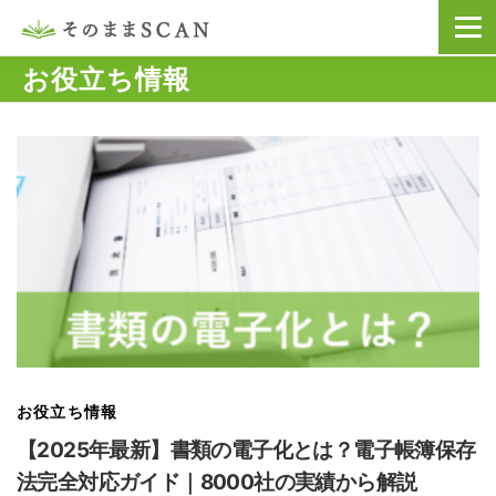
コ
メニュ
ン
テ
お役立ち情報
ン
ツ
へ
ス
キ
ッ
プ
お役立ち情報
【2025年最新】書類の電子化とは？電子帳簿保存
法完全対応ガイド｜8000社の実績から解説